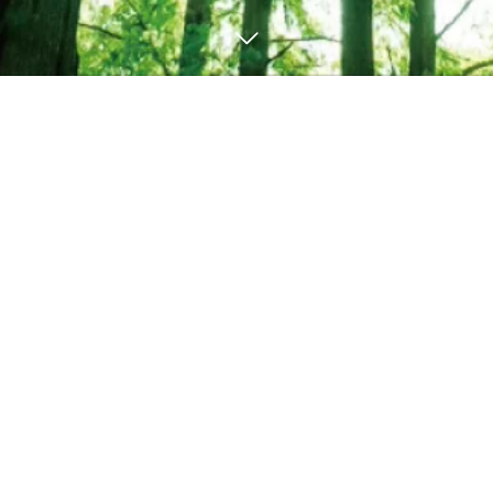
やすらぎの別邸 四季亭 | 公式
〒403-0003 山梨県富士吉田市大明見１丁目５７−１１
TEL：0555-24-4144
(作成中)
アクティビティ(作成中)
お問合せ / CONTACT
アクセス
Copyright © やすらぎの別邸 四季亭 | 公式 All Rights Reserved.